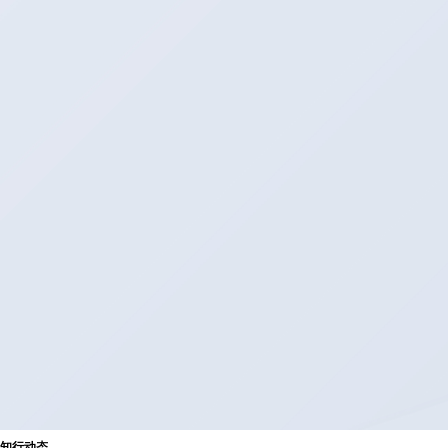
知
行
动
态