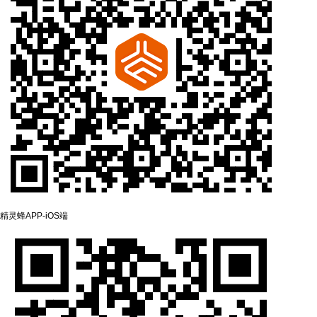
精灵蜂APP-‌iOS端