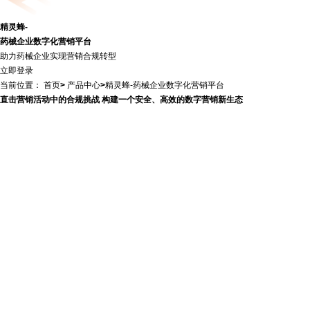
精
灵
蜂
-
药
械
企
业
数
字
化
营
销
平
台
助力药械企业实现营销合规转型
立即登录
当前位置：
首页
>
产品中心
>
精灵蜂-药械企业数字化营销平台
直击营销活动中的合规挑战
构建一个安全、高效的数字营销新生态