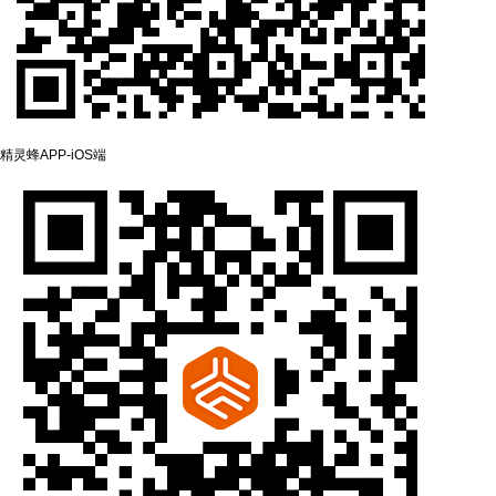
精灵蜂APP-‌iOS端