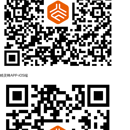
精灵蜂APP-‌iOS端