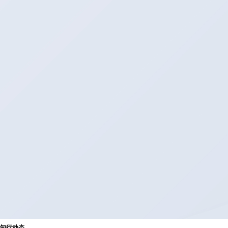
知
行
动
态