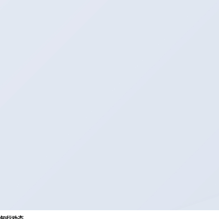
知
行
动
态