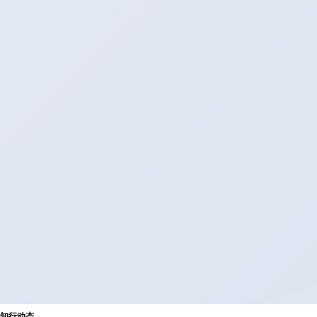
知
行
动
态