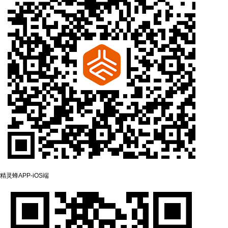
精灵蜂APP-‌iOS端