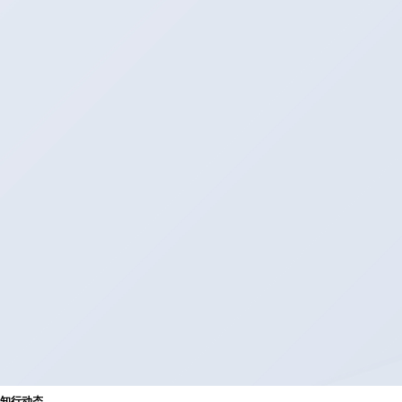
知
行
动
态