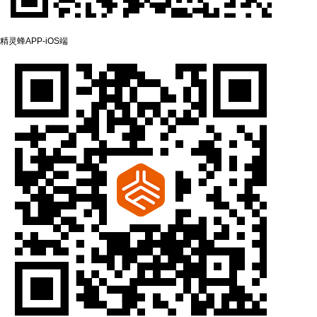
精灵蜂APP-‌iOS端