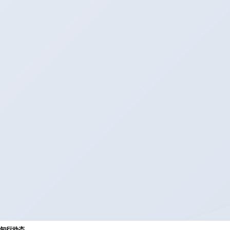
知
行
动
态