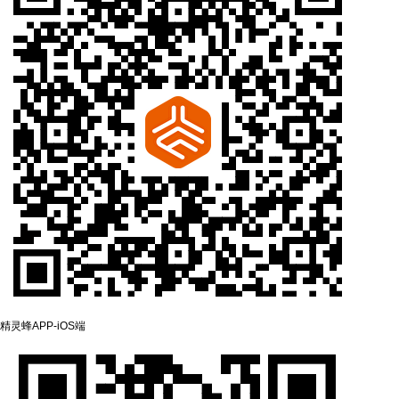
精灵蜂APP-‌iOS端