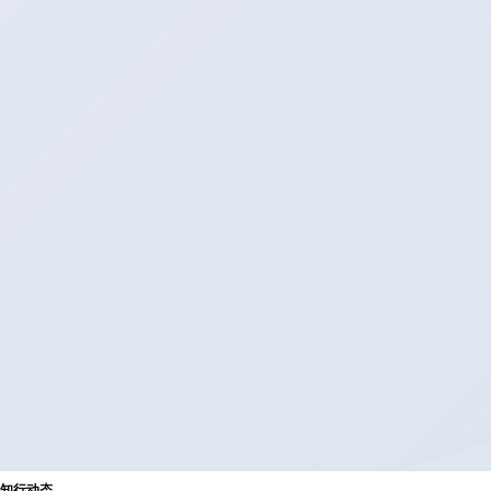
知
行
动
态